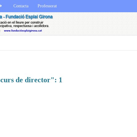
Contacta
Professorat
curs de director": 1