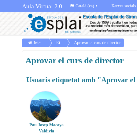
Aula Virtual 2.0
Català (ca)
Xarxes socials
Et
Aprovar el curs de director
Inici
iq
Aprovar el curs de director
ue
te
s
Usuaris etiquetat amb "Aprovar el 
Pau Josep Macaya
Valdivia