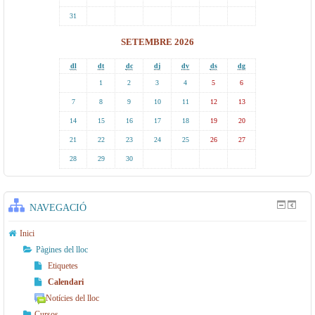
31
SETEMBRE 2026
dl
dt
dc
dj
dv
ds
dg
1
2
3
4
5
6
7
8
9
10
11
12
13
14
15
16
17
18
19
20
21
22
23
24
25
26
27
28
29
30
NAVEGACIÓ
Inici
Pàgines del lloc
Etiquetes
Calendari
Notícies del lloc
Cursos