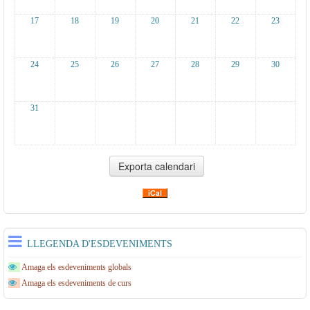
17
18
19
20
21
22
23
24
25
26
27
28
29
30
31
LLEGENDA D'ESDEVENIMENTS
Amaga els esdeveniments globals
Amaga els esdeveniments de curs