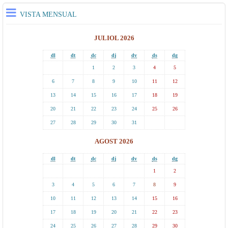
VISTA MENSUAL
JULIOL 2026
dl
dt
dc
dj
dv
ds
dg
1
2
3
4
5
6
7
8
9
10
11
12
13
14
15
16
17
18
19
20
21
22
23
24
25
26
27
28
29
30
31
AGOST 2026
dl
dt
dc
dj
dv
ds
dg
1
2
3
4
5
6
7
8
9
10
11
12
13
14
15
16
17
18
19
20
21
22
23
24
25
26
27
28
29
30