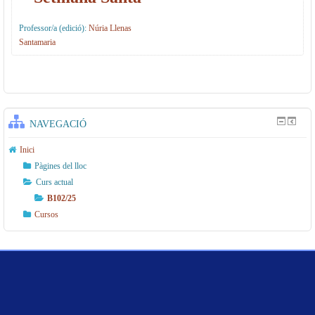
/e
Professor/a (edició):
Núria Llenas
s
Santamaria
NAVEGACIÓ
Inici
Pàgines del lloc
Curs actual
B102/25
Cursos