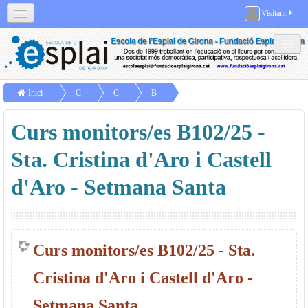
Visitant
Català (ca)
Xarxes socials
Contacta
Professorat
Social networks
Inici
C
C
B
Resum
ur
ur
1
Curs monitors/es B102/25 -
s
s
0
o
o
2/
Sta. Cristina d'Aro i Castell
s
s
2
d'Aro - Setmana Santa
d
5
e
m
Curs monitors/es B102/25 - Sta.
o
ni
Cristina d'Aro i Castell d'Aro -
to
Setmana Santa
rs